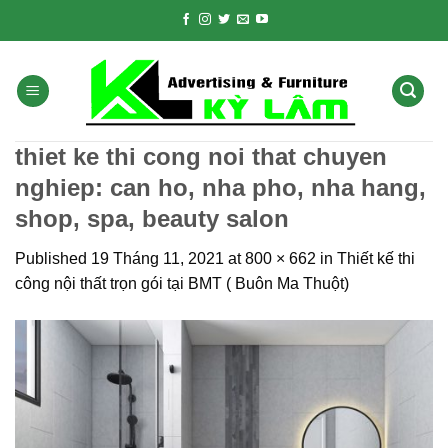
Skip
to
content
thiet ke thi cong noi that chuyen
nghiep: can ho, nha pho, nha hang,
shop, spa, beauty salon
Published
19 Tháng 11, 2021
at
800 × 662
in
Thiết kế thi
công nội thất trọn gói tại BMT ( Buôn Ma Thuột)