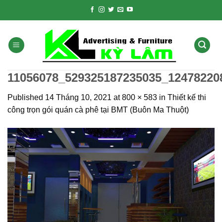
Skip
to
content
11056078_529325187235035_12478220
Published
14 Tháng 10, 2021
at
800 × 583
in
Thiết kế thi
công trọn gói quán cà phê tại BMT (Buôn Ma Thuột)