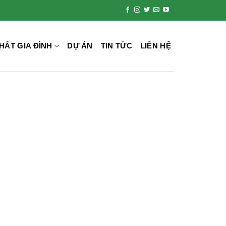
HẤT GIA ĐÌNH
DỰ ÁN
TIN TỨC
LIÊN HỆ