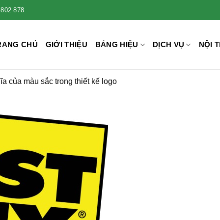
 802 878
RANG CHỦ
GIỚI THIỆU
BẢNG HIỆU
DỊCH VỤ
NỘI T
ĩa của màu sắc trong thiết kế logo