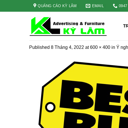
Skip
QUẢNG CÁO KỲ LÂM
EMAIL
0947
to
content
T
Published
8 Tháng 4, 2022
at
600 × 400
in
Ý ngh