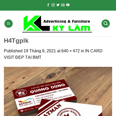
Skip
to
content
H4Tgplk
Published
19 Tháng 6, 2021
at
640 × 472
in
IN CARD
VISIT ĐẸP TẠI BMT