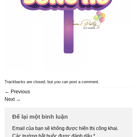
Trackbacks are closed, but you can
post a comment
.
←
Previous
Next
→
Để lại một bình luận
Email của bạn sẽ không được hiển thị công khai.
Các trường bắt buộc được đánh dấu
*